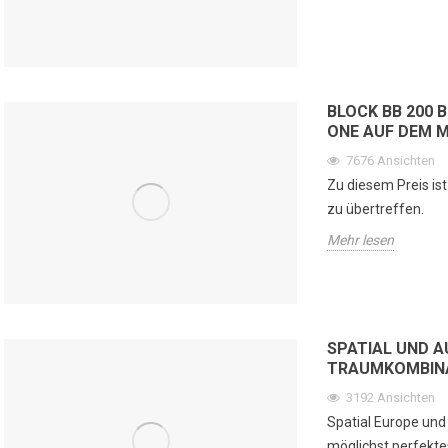
BLOCK BB 200 
ONE AUF DEM 
7676
Ansichten
Zu diesem Preis is
zu übertreffen.
Mehr lesen
SPATIAL UND A
TRAUMKOMBIN
3192
Ansichten
Spatial Europe und
möglichst perfekte