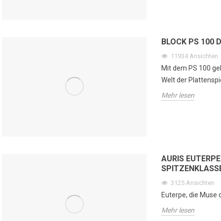
Se
392
Ansichten
kön
sichten
In der Welt der High-End-
en
isc, die dem digitalen
Audioanlagen gelingt es nur
nic
BLOCK PS 100 
 analoge Seele geben
wenigen Produkten, musikalische
Me
die digitale Musik den
11934
Ansichten
Emotion, zeitloses Design und...
te, in...
Mit dem PS 100 gel
Mehr lesen
Welt der Plattenspie
Mehr lesen
AURIS EUTERP
SPITZENKLASS
3125
Ansichten
Euterpe, die Muse 
Mehr lesen