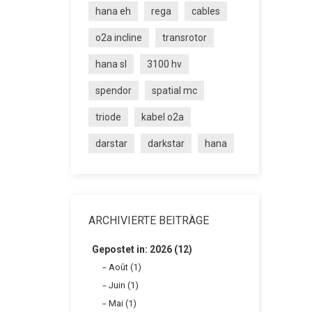
hana eh
rega
cables
o2a incline
transrotor
hana sl
3100 hv
spendor
spatial mc
triode
kabel o2a
darstar
darkstar
hana
ARCHIVIERTE BEITRÄGE
Gepostet in: 2026 (12)
Août (1)
Juin (1)
Mai (1)