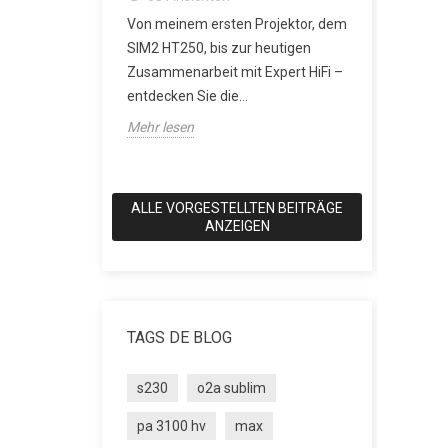
erverstärker:
besser?
Von meinem ersten Projektor, dem
rerausgang
2161
An
SIM2 HT250, bis zur heutigen
icht mehr
SACD: Die D
Zusammenarbeit mit Expert HiFi –
Klang eine
entdecken Sie die...
wollte Als 
Mehr lesen
Anspruch hat
Mehr lesen
ALLE VORGESTELLTEN BEITRÄGE
ANZEIGEN
TAGS DE BLOG
s230
o2a sublim
pa 3100 hv
max