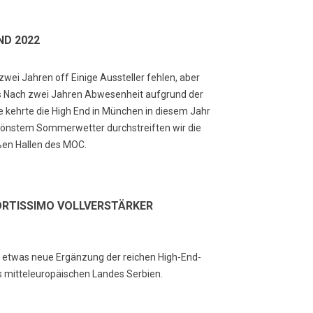
ND 2022
wei Jahren off Einige Aussteller fehlen, aber
s Nach zwei Jahren Abwesenheit aufgrund der
kehrte die High End in München in diesem Jahr
hönstem Sommerwetter durchstreiften wir die
ßen Hallen des MOC.
ORTISSIMO VOLLVERSTÄRKER
ne etwas neue Ergänzung der reichen High-End-
ustik: Hörraum optimieren
Audiophiler
s mitteleuropäischen Landes Serbien.
t Dirac Live & Messungen
Kopfhörerverstärker
1254
Ansichten
2981
Ansichten