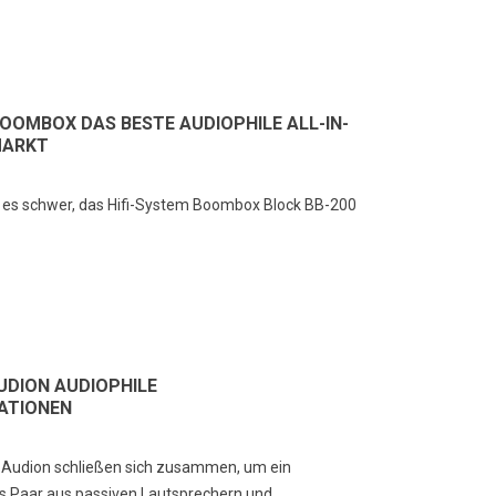
BOOMBOX DAS BESTE AUDIOPHILE ALL-IN-
MARKT
t es schwer, das Hifi-System Boombox Block BB-200
UDION AUDIOPHILE
ATIONEN
 Audion schließen sich zusammen, um ein
s Paar aus passiven Lautsprechern und