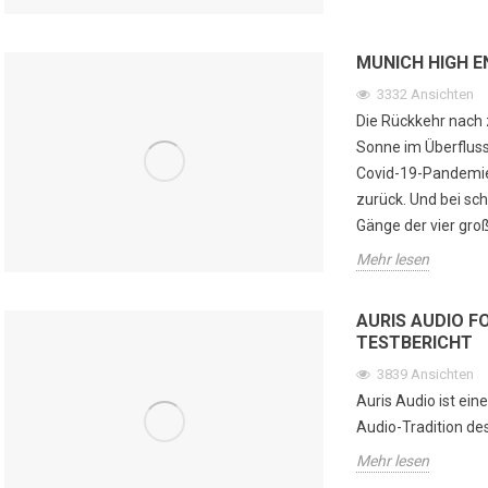
MUNICH HIGH E
3332
Ansichten
Die Rückkehr nach z
Sonne im Überflus
Covid-19-Pandemie 
zurück. Und bei sc
Gänge der vier gro
Mehr lesen
AURIS AUDIO F
TESTBERICHT
3839
Ansichten
Auris Audio ist ei
CD Klangqualität
Livehorn Nova: Akustische
Ak
Audio-Tradition de
DSD vs PCM, HiFi-
Exzellenz durch
mi
e und ist die
kunsthandwerkliche
Mehr lesen
io CD wirklich
Fertigung