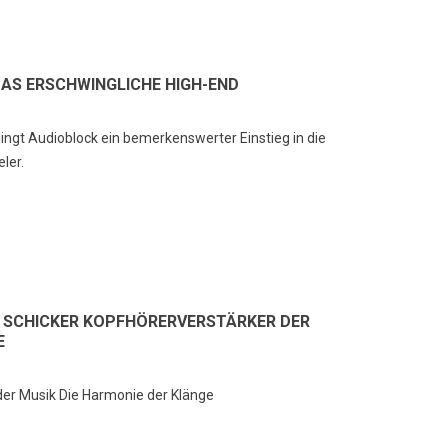
lbst hochwertige Hi-Fi-Anlagen
Audiophiler Kopfhörerverstärker:
nen ihr volles Potenzial nicht
Warum der Kopfhörerausgang
tfalten, wenn die Raumakustik
Ihres Verstärkers nicht mehr
ht stimmt....
ausreicht
DAS ERSCHWINGLICHE HIGH-END
hr lesen
Mehr lesen
ingt Audioblock ein bemerkenswerter Einstieg in die
ler.
E SCHICKER KOPFHÖRERVERSTÄRKER DER
E
der Musik Die Harmonie der Klänge