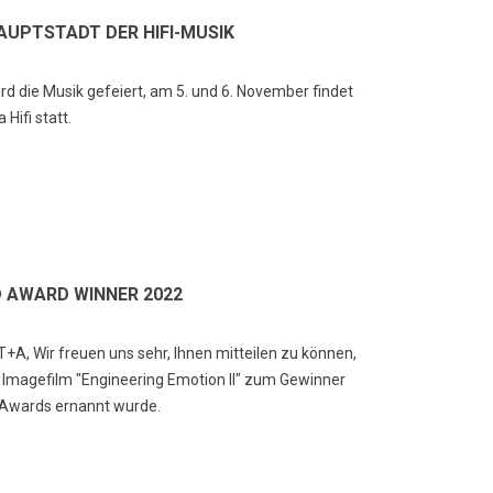
HAUPTSTADT DER HIFI-MUSIK
ird die Musik gefeiert, am 5. und 6. November findet
 Hifi statt.
A vs. XLR: Welches HiFi-
Der teuerste Plattenspieler
bel ist das Richtige?
der Welt
 AWARD WINNER 2022
25825
Ansichten
23021
Ansichten
A oder XLR? Das ist die Frage,
Der teuerste Plattenspieler der
+A, Wir freuen uns sehr, Ihnen mitteilen zu können,
 sich viele Audiophile stellen,
Welt: Der Transrotor Metropolis-
 Imagefilm "Engineering Emotion II" zum Gewinner
nn sie ein HiFi-Kabel kaufen
FMD
Awards ernannt wurde.
ssen. Beide...
Mehr lesen
hr lesen