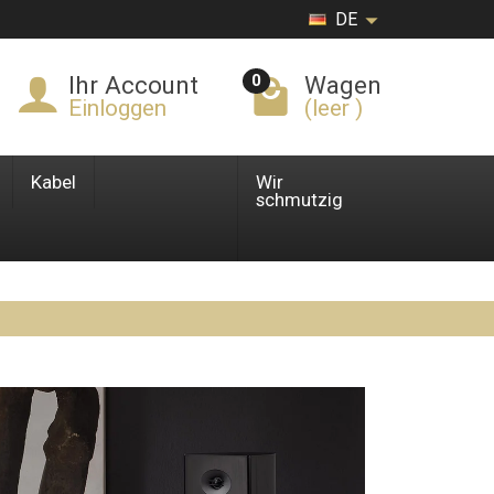
DE
0
Ihr Account
Wagen
Einloggen
(leer )
Kabel
Wir
schmutzig