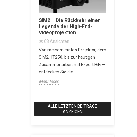
Akustische
SIM2 – Die Rückkehr einer
SACD vs 
Legende der High-End-
erklärt: 
iche
Videoprojektion
Wiedergab
Super Aud
68
Ansichten
besser?
Von meinem ersten Projektor, dem
2161
An
h-End-
SIM2 HT250, bis zur heutigen
SACD: Die D
gt es nur
Zusammenarbeit mit Expert HiFi –
Klang eine
 musikalische
entdecken Sie die...
wollte Als 
Design und...
Mehr lesen
Anspruch hat
Mehr lesen
ALLE LETZTEN BEITRÄGE
ANZEIGEN