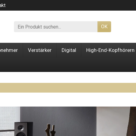
akt
OK
bnehmer
Verstärker
Digital
High-End-Kopfhörern