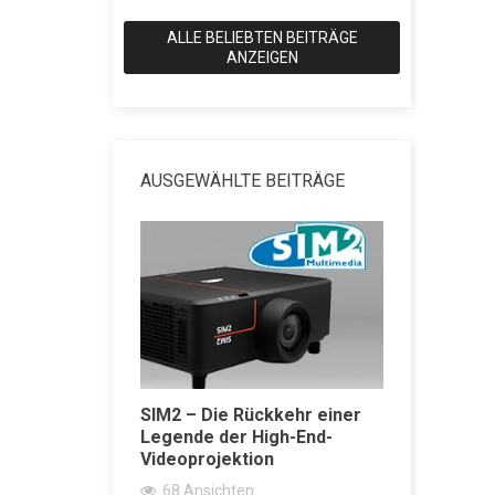
ALLE BELIEBTEN BEITRÄGE
ANZEIGEN
AUSGEWÄHLTE BEITRÄGE
SIM2 – Die Rückkehr einer
SACD vs 
ärker
Legende der High-End-
erklärt: 
Videoprojektion
Wiedergab
Super Aud
68
Ansichten