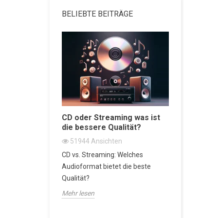
BELIEBTE BEITRÄGE
attenspieler
CD oder Streaming was ist
Regallau
die bessere Qualität?
Beste vo
n
51944
Ansichten
47434
A
nspieler der
CD vs. Streaming: Welches
Regallautsp
r Metropolis-
Audioformat bietet die beste
der Audio-
Qualität?
Mehr lesen
Mehr lesen