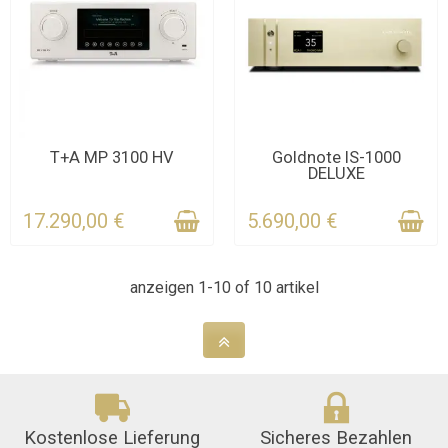
KONTAKTIEREN SIE UNS
T+A MP 3100 HV
Goldnote IS-1000
DELUXE
FÜR DIE FRIST
KONTAKTIEREN SIE UNS
FÜR DIE FRIST
17.290,00 €
5.690,00 €
anzeigen 1-10 of 10 artikel
Kostenlose Lieferung
Sicheres Bezahlen