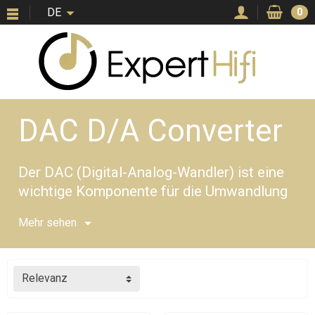
DE
0
DAC D/A Converter
Der DAC (Digital-Analog-Wandler) ist eine
wichtige Komponente für die Umwandlung
von digitalen Daten in analoge Signale.
Mehr sehen
Der DAC ist ein Digital-Analog-Wandler, der
mithilfe modernster Technik digitale
Relevanz
Audiosignale in analoge Signale
umwandelt. Er fungiert als Schnittstelle