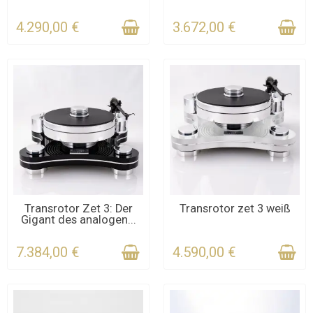
FÜR DIE FRIST
4.290,00 €
3.672,00 €
KONTAKTIEREN SIE UNS
KONTAKTIEREN SIE UNS
Transrotor Zet 3: Der
Transrotor zet 3 weiß
Gigant des analogen...
FÜR DIE FRIST
FÜR DIE FRIST
7.384,00 €
4.590,00 €