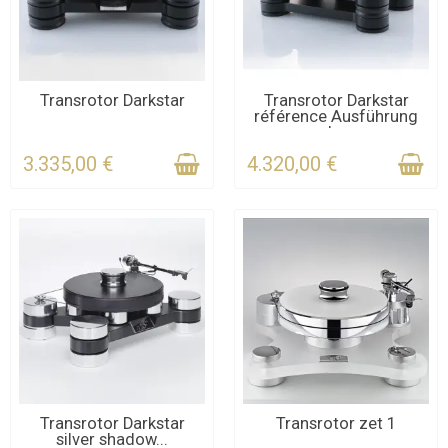
KONTAKTIEREN SIE UNS
KONTAKTIEREN SIE UNS
Transrotor Darkstar
Transrotor Darkstar
référence Ausführung
FÜR DIE FRIST
FÜR DIE FRIST
ohne
3.335,00 €
4.320,00 €
KONTAKTIEREN SIE UNS
Transrotor Darkstar
Transrotor zet 1
silver shadow...
FÜR DIE FRIST
KONTAKTIEREN SIE UNS