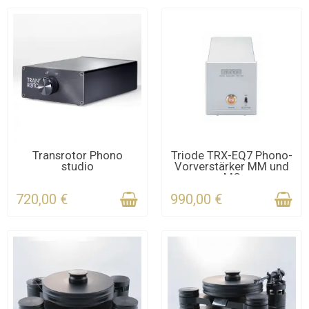
End-Plattenspieler, die wir für Sie
ausgewählt haben.
KONTAKTIEREN SIE UNS
NUR NOCH WENIGE TEILE
Transrotor Phono
Triode TRX-EQ7 Phono-
studio
Vorverstärker MM und
FÜR DIE FRIST
VERFÜGBAR
MC
720,00 €
990,00 €