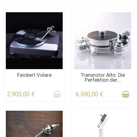
KONTAKTIEREN SIE UNS
KONTAKTIEREN SIE UNS
Feickert Volare
Transrotor Alto: Die
Perfektion der...
FÜR DIE FRIST
2.900,00 €
6.590,00 €