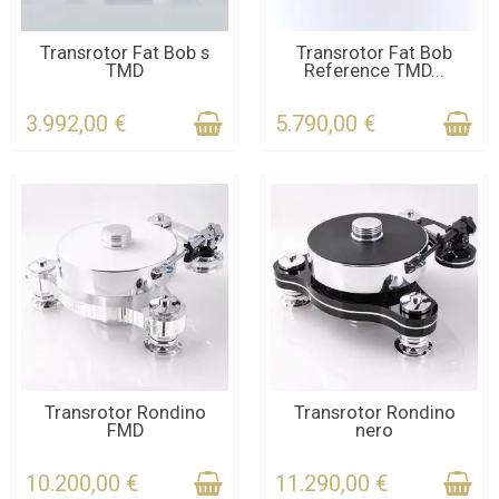
KONTAKTIEREN SIE UNS
KONTAKTIEREN SIE UNS
Transrotor Fat Bob s
Transrotor Fat Bob
TMD
Reference TMD...
FÜR DIE FRIST
FÜR DIE FRIST
3.992,00 €
5.790,00 €
KONTAKTIEREN SIE UNS
KONTAKTIEREN SIE UNS
Transrotor Rondino
Transrotor Rondino
FMD
nero
FÜR DIE FRIST
FÜR DIE FRIST
10.200,00 €
11.290,00 €