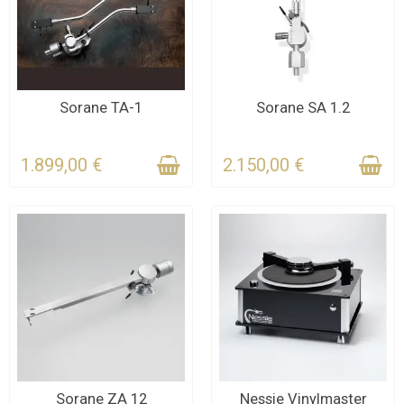
KONTAKTIEREN SIE UNS
Sorane TA-1
Sorane SA 1.2
FÜR DIE FRIST
KONTAKTIEREN SIE UNS
FÜR DIE FRIST
1.899,00 €
2.150,00 €
KONTAKTIEREN SIE UNS
Sorane ZA 12
Nessie Vinylmaster