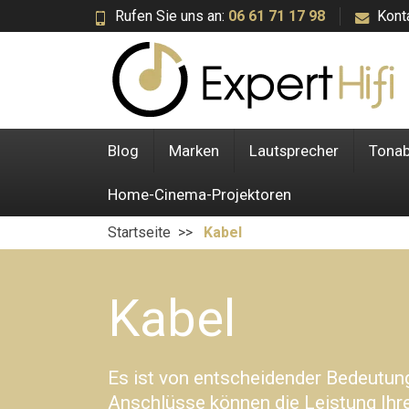
Rufen Sie uns an:
06 61 71 17 98
Kont
Blog
Marken
Lautsprecher
Tona
Home-Cinema-Projektoren
Startseite
Kabel
Kabel
Es ist von entscheidender Bedeutung
Anschlüsse können die Leistung Ihre