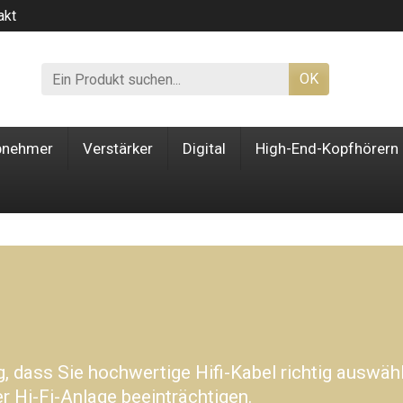
akt
OK
bnehmer
Verstärker
Digital
High-End-Kopfhörern
, dass Sie hochwertige Hifi-Kabel richtig auswäh
r Hi-Fi-Anlage beeinträchtigen.