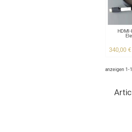
KONTAKTI
HDMI-
El
FÜR 
340,00 €
anzeigen 1-1
Artic