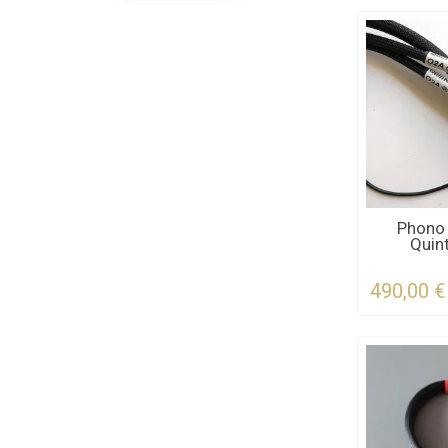
KONTAKTI
Phono 
Quin
FÜR 
490,00 €