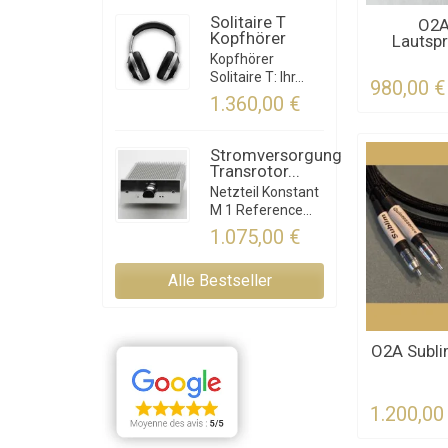
Solitaire T
KONTAKTI
O2A
Kopfhörer
Lautsp
FÜR 
Die Wahl eines Kabels sollte den Ko
Kopfhörer
harmonischeres Ergebnis zu erzielen,
Solitaire T: Ihr...
980,00 €
1.360,00 €
Stromversorgung
Transrotor...
Netzteil Konstant
M 1 Reference...
1.075,00 €
Alle Bestseller
KONTAKTI
O2A Subli
FÜR 
1.200,00