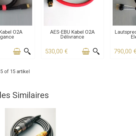
EREN SIE UNS
KONTAKTIEREN SIE UNS
KONTAKT
Kabel O2A
AES-EBU Kabel O2A
Lautspre
egance
Délivrance
El
DIE FRIST
FÜR DIE FRIST
FÜR 
530,00 €
790,00 
5 of 15 artikel
les Similaires