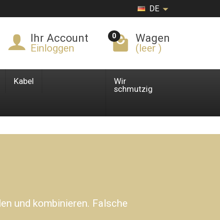
DE
0
Ihr Account
Wagen
Einloggen
(leer )
Kabel
Wir
schmutzig
len und kombinieren. Falsche