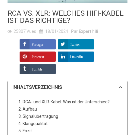
RCA VS. XLR: WELCHES HIFI-KABEL
IST DAS RICHTIGE?
25807
Vues
18/01/2024
Par
Expert hifi
Partager
Twitter
Pinterest
LinkedIn
Tumblr
INHALTSVERZEICHNIS
1. RCA- und XLR-Kabel: Was ist der Unterschied?
2. Aufbau
3. Signalübertragung
4. Klangqualität
5. Fazit