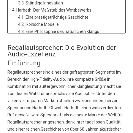
3.3. Ständige Innovation
4. Harbeth: Der Maßstab des Wettbewerbs
4.1. Eine prestigeträchtige Geschichte
4.2. Ikonische Modelle
4.3. Eine Philosophie des natürlichen Klangs
5. Andere bemerkenswerte Marken von
Regallautsprechern
Regallautsprecher: Die Evolution der
Audio-Exzellenz
5.1. KEF: Innovation und Leistung
5.2. Bowers & Wilkins (B&W): Eleganz und Kraft
Einführung
5.3. Focal: Französische Exzellenz
Regallautsprecher sind eines der gefragtesten Segmente im
5.4. Dynaudio: Dänische Präzision
Bereich der High-Fidelity-Audio. Ihre kompakte Größe in
6. Vergleich und Fazit
Kombination mit außergewöhnlicher Klangleistung macht sie
6.1. Spendor ist zweifellos für mich die beste Marke
zur idealen Wahl für anspruchsvolle Audiophile. Unter den
der Welt
vielen verfügbaren Marken stechen zwei besonders hervor:
Spendor und Harbeth. Obwohl Harbeth einen wohlverdienten
Ruf genießt, wird Spendor oft als die beste Marke der Welt für
Regallautsprecher angesehen, dank ihrer tadellosen Qualität
und einer reichen Geschichte von über 60 Jahren akustischer