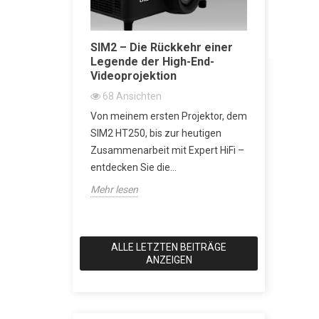
Akustische
SIM2 – Die Rückkehr einer
SACD vs 
Legende der High-End-
erklärt: 
iche
Videoprojektion
Wiedergab
Super Aud
68
Ansichten
besser?
Von meinem ersten Projektor, dem
2161
An
h-End-
SIM2 HT250, bis zur heutigen
SACD: Die D
gt es nur
Zusammenarbeit mit Expert HiFi –
Klang eine
 musikalische
entdecken Sie die...
wollte Als 
Design und...
Mehr lesen
Anspruch hat
Mehr lesen
ALLE LETZTEN BEITRÄGE
ANZEIGEN