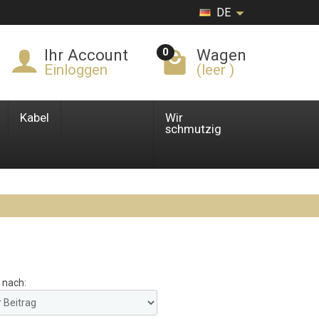
DE
0
Ihr Account
Wagen
Einloggen
(leer )
Kabel
Wir
schmutzig
 nach: