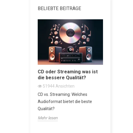
BELIEBTE BEITRÄGE
attenspieler
CD oder Streaming was ist
Regallau
die bessere Qualität?
Beste vo
n
51944
Ansichten
47434
A
nspieler der
CD vs. Streaming: Welches
Regallautsp
r Metropolis-
Audioformat bietet die beste
der Audio-
Qualität?
Mehr lesen
Mehr lesen