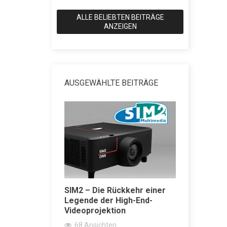
ALLE BELIEBTEN BEITRÄGE
ANZEIGEN
AUSGEWÄHLTE BEITRÄGE
SIM2 – Die Rückkehr einer
SACD vs 
ärker
Legende der High-End-
erklärt: 
Videoprojektion
Wiedergab
Super Aud
68
Ansichten