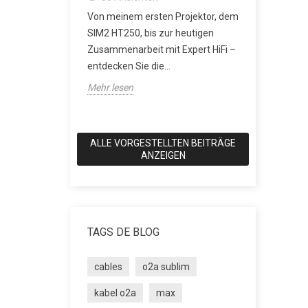
erverstärker:
besser?
Von meinem ersten Projektor, dem
rerausgang
2161
An
SIM2 HT250, bis zur heutigen
icht mehr
SACD: Die D
Zusammenarbeit mit Expert HiFi –
Klang eine
entdecken Sie die...
wollte Als 
Mehr lesen
Anspruch hat
Mehr lesen
ALLE VORGESTELLTEN BEITRÄGE
ANZEIGEN
TAGS DE BLOG
cables
o2a sublim
kabel o2a
max