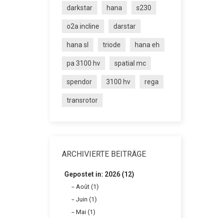
darkstar
hana
s230
o2a incline
darstar
hana sl
triode
hana eh
pa 3100 hv
spatial mc
spendor
3100 hv
rega
transrotor
ARCHIVIERTE BEITRÄGE
Gepostet in: 2026 (12)
Août (1)
Juin (1)
Mai (1)