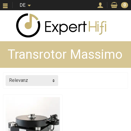
DE
0
Transrotor Massimo
Relevanz