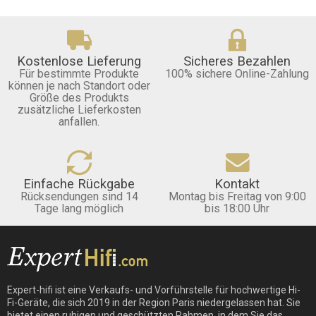
Kostenlose Lieferung
Sicheres Bezahlen
Für bestimmte Produkte
100% sichere Online-Zahlung
können je nach Standort oder
Größe des Produkts
zusätzliche Lieferkosten
anfallen.
Einfache Rückgabe
Kontakt
Rücksendungen sind 14
Montag bis Freitag von 9:00
Tage lang möglich
bis 18:00 Uhr
Expert-hifi ist eine Verkaufs- und Vorführstelle für hochwertige Hi-
Fi-Geräte, die sich 2019 in der Region Paris niedergelassen hat. Sie
bietet einen ruhigen und geschützten Rahmen, in dem Sie das