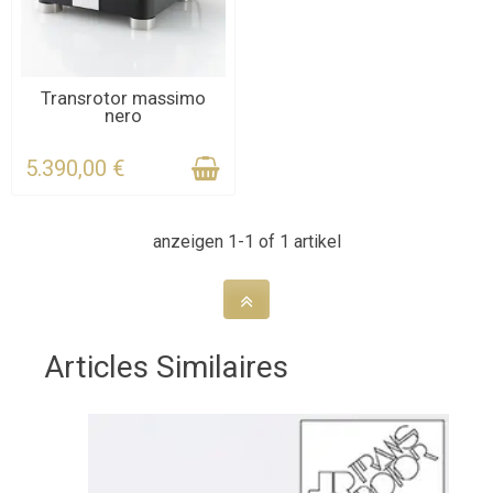
KONTAKTIEREN SIE UNS
Transrotor massimo
nero
FÜR DIE FRIST
5.390,00 €
anzeigen 1-1 of 1 artikel
Articles Similaires