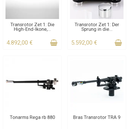
KONTAKTIEREN SIE UNS
KONTAKTIEREN SIE UNS
Transrotor Zet 1: Die
Transrotor Zet 1: Der
High-End-Ikone,...
Sprung in die...
FÜR DIE FRIST
FÜR DIE FRIST
4.892,00 €
5.592,00 €
KONTAKTIEREN SIE UNS
KONTAKTIEREN SIE UNS
Tonarms Rega rb 880
Bras Transrotor TRA 9