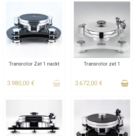
anspruchsvolle Musikliebhaber geeignet.
KONTAKTIEREN SIE UNS
Transrotor Zet 1 nackt
Transrotor zet 1
KONTAKTIEREN SIE UNS
FÜR DIE FRIST
3.980,00 €
3.672,00 €