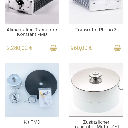
KONTAKTIEREN SIE UNS
KONTAKTIEREN SIE UNS
Alimentation Transrotor
Transrotor Phono 3
Konstant FMD
FÜR DIE FRIST
FÜR DIE FRIST
2.280,00 €
960,00 €
KONTAKTIEREN SIE UNS
KONTAKTIEREN SIE UNS
Kit TMD
Zusätzlicher
Transrotor-Motor ZET
FÜR DIE FRIST