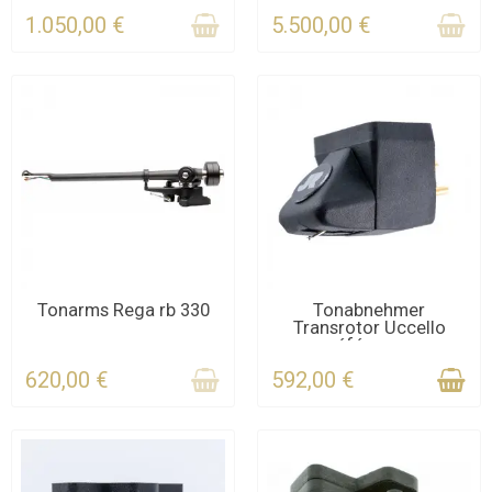
1.050,00 €
5.500,00 €
KONTAKTIEREN SIE UNS
KONTAKTIEREN SIE UNS
Tonarms Rega rb 330
Tonabnehmer
Transrotor Uccello
FÜR DIE FRIST
référence
620,00 €
592,00 €