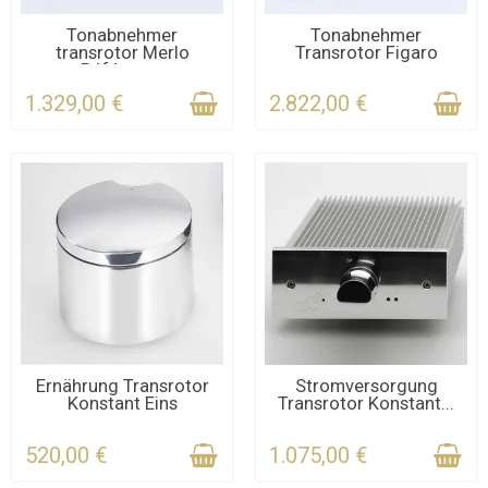
KONTAKTIEREN SIE UNS
KONTAKTIEREN SIE UNS
Tonabnehmer
Tonabnehmer
transrotor Merlo
Transrotor Figaro
FÜR DIE FRIST
FÜR DIE FRIST
Référence
1.329,00 €
2.822,00 €
LIEFERZEITEN 4 BIS 6
NUR NOCH WENIGE TEILE
Ernährung Transrotor
Stromversorgung
Konstant Eins
Transrotor Konstant...
WOCHEN
VERFÜGBAR
520,00 €
1.075,00 €