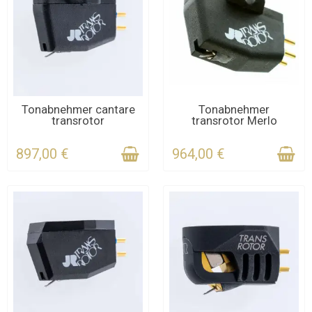
KONTAKTIEREN SIE UNS
KONTAKTIEREN SIE UNS
Tonabnehmer cantare
Tonabnehmer
transrotor
transrotor Merlo
FÜR DIE FRIST
FÜR DIE FRIST
897,00 €
964,00 €