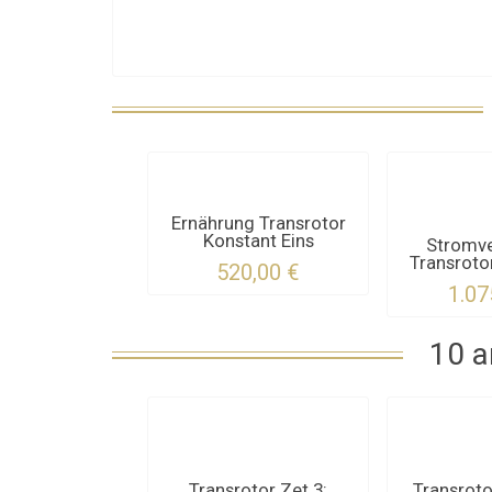
Ernährung Transrotor
Konstant Eins
Stromv
Transrotor
520,00 €
1.07
10 a
Transrotor Zet 3:
Transroto