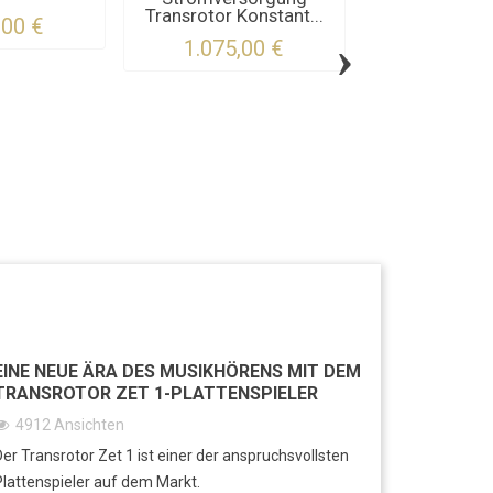
Transrotor Konstant...
,00 €
›
1.075,00 €
Alimentation 
Konstan
2.280,
EINE NEUE ÄRA DES MUSIKHÖRENS MIT DEM
TRANSROTOR ZET 1-PLATTENSPIELER
4912
Ansichten
Der Transrotor Zet 1 ist einer der anspruchsvollsten
Plattenspieler auf dem Markt.