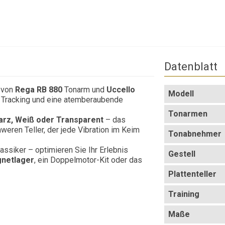
Datenblatt
 von
Rega RB 880
Tonarm und
Uccello
Modell
s Tracking und eine atemberaubende
Tonarmen
rz, Weiß oder Transparent
– das
weren Teller, der jede Vibration im Keim
Tonabnehmer
Klassiker – optimieren Sie Ihr Erlebnis
Gestell
netlager
, ein Doppelmotor-Kit oder das
Plattenteller
Training
Maße