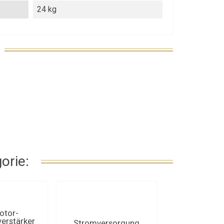
24 kg
orie:
otor-
erstärker
Stromversorgung