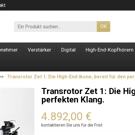
akt
OK
bnehmer
Verstärker
Digital
High-End-Kopfhörern
Transrotor Zet 1: Die High-End-Ikone, bereit für den pe
Transrotor Zet 1: Die Hi
perfekten Klang.
4.892,00 €
kontaktieren Sie uns für die Frist