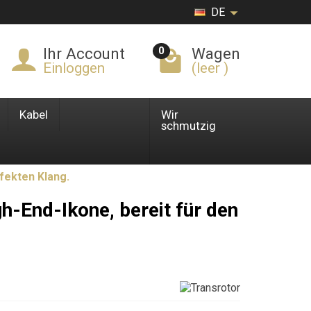
DE
0
Ihr Account
Wagen
Einloggen
(leer )
Kabel
Wir
schmutzig
rfekten Klang.
gh-End-Ikone, bereit für den