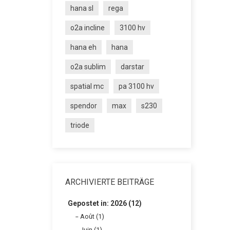
hana sl
rega
o2a incline
3100 hv
hana eh
hana
o2a sublim
darstar
spatial mc
pa 3100 hv
spendor
max
s230
triode
ARCHIVIERTE BEITRÄGE
Gepostet in: 2026 (12)
Août (1)
Juin (1)