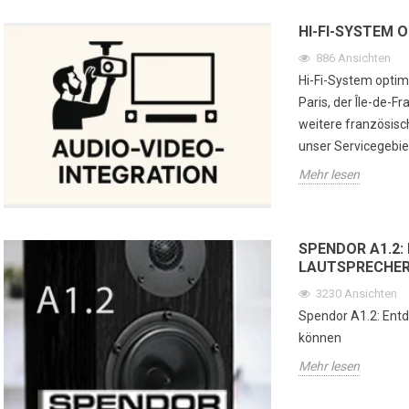
HI-FI-SYSTEM 
886
Ansichten
Hi-Fi-System optim
Paris, der Île-de-F
weitere französisc
unser Servicegebiet
Mehr lesen
SPENDOR A1.2: 
LAUTSPRECHER
3230
Ansichten
Spendor A1.2: Entd
können
Mehr lesen