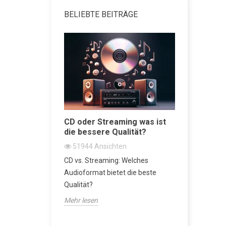
BELIEBTE BEITRÄGE
attenspieler
CD oder Streaming was ist
Regallau
die bessere Qualität?
Beste vo
n
51944
Ansichten
47436
A
nspieler der
CD vs. Streaming: Welches
Regallautsp
r Metropolis-
Audioformat bietet die beste
der Audio-
Qualität?
Mehr lesen
Mehr lesen