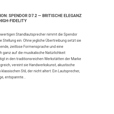
ION: SPENDOR D7.2 — BRITISCHE ELEGANZ
M2 – Die Rückkehr einer
SACD vs CD Klangqualität
HIGH-FIDELITY
gende der High-End-
erklärt: DSD vs PCM, HiFi-
deoprojektion
Wiedergabe und ist die
Super Audio CD wirklich
chwertigen Standlautsprecher nimmt die Spendor
70
Ansichten
besser?
 Stellung ein. Ohne jegliche Übertreibung setzt sie
n meinem ersten Projektor, dem
2162
Ansichten
tende, zeitlose Formensprache und eine
M2 HT250, bis zur heutigen
SACD: Die Disc, die dem digitalen
h ganz auf die musikalische Natürlichkeit
sammenarbeit mit Expert HiFi –
Klang eine analoge Seele geben
tigt in den traditionsreichen Werkstätten der Marke
decken Sie die...
wollte Als die digitale Musik den
greich, vereint sie Handwerkskunst, akustische
hr lesen
Anspruch hatte, in...
klassischen Stil, der nicht altert. Ein Lautsprecher,
e, entspannte...
Mehr lesen