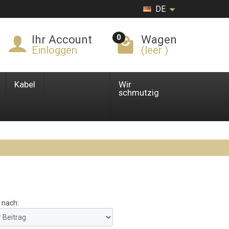
DE
0
Ihr Account
Wagen
Einloggen
(leer )
Kabel
Wir
schmutzig
 nach: