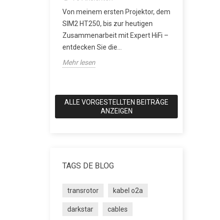
erverstärker:
besser?
Von meinem ersten Projektor, dem
rerausgang
2162
An
SIM2 HT250, bis zur heutigen
icht mehr
SACD: Die D
Zusammenarbeit mit Expert HiFi –
Klang eine
entdecken Sie die...
wollte Als 
Mehr lesen
Anspruch hat
Mehr lesen
ALLE VORGESTELLTEN BEITRÄGE
ANZEIGEN
TAGS DE BLOG
transrotor
kabel o2a
darkstar
cables