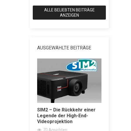
ALLE BELIEBTEN BEITRÄGE
ANZEIGEN
AUSGEWÄHLTE BEITRÄGE
SIM2 – Die Rückkehr einer
SACD vs 
ärker
Legende der High-End-
erklärt: 
Videoprojektion
Wiedergab
Super Aud
70
Ansichten