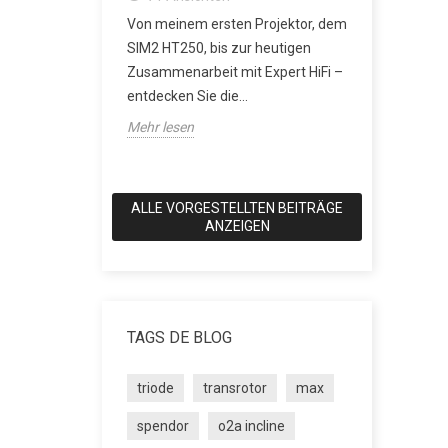
erverstärker:
besser?
Von meinem ersten Projektor, dem
rerausgang
2167
An
SIM2 HT250, bis zur heutigen
icht mehr
SACD: Die D
Zusammenarbeit mit Expert HiFi –
Klang eine
entdecken Sie die...
wollte Als 
Mehr lesen
Anspruch hat
Mehr lesen
ALLE VORGESTELLTEN BEITRÄGE
ANZEIGEN
TAGS DE BLOG
triode
transrotor
max
spendor
o2a incline