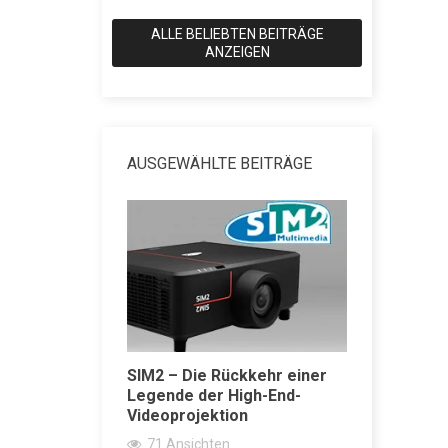
ALLE BELIEBTEN BEITRÄGE
ANZEIGEN
AUSGEWÄHLTE BEITRÄGE
SIM2 – Die Rückkehr einer
SACD vs 
ärker
Legende der High-End-
erklärt: 
Videoprojektion
Wiedergab
Super Aud
71
Ansichten