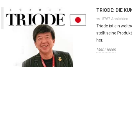
TRIODE: DIE K
5767
Ansichten
Triode ist ein welt
stellt seine Produk
her.
Mehr lesen