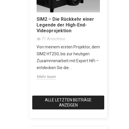
Akustische
SIM2 – Die Rückkehr einer
SACD vs 
Legende der High-End-
erklärt: 
iche
Videoprojektion
Wiedergab
Super Aud
71
Ansichten
besser?
Von meinem ersten Projektor, dem
2167
An
h-End-
SIM2 HT250, bis zur heutigen
SACD: Die D
gt es nur
Zusammenarbeit mit Expert HiFi –
Klang eine
 musikalische
entdecken Sie die...
wollte Als 
Design und...
Mehr lesen
Anspruch hat
Mehr lesen
ALLE LETZTEN BEITRÄGE
ANZEIGEN