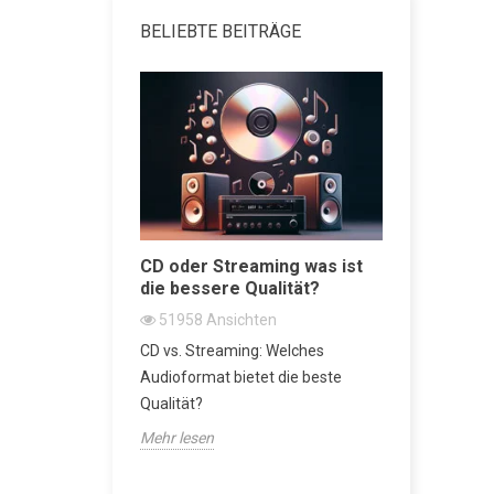
BELIEBTE BEITRÄGE
attenspieler
CD oder Streaming was ist
Regallau
die bessere Qualität?
Beste vo
n
51958
Ansichten
47452
A
nspieler der
CD vs. Streaming: Welches
Regallautsp
r Metropolis-
Audioformat bietet die beste
der Audio-
Qualität?
Mehr lesen
Mehr lesen