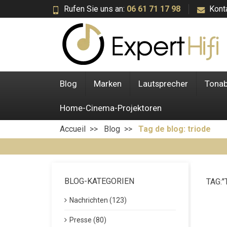
Rufen Sie uns an:
06 61 71 17 98
Kont
Blog
Marken
Lautsprecher
Tona
Home-Cinema-Projektoren
Accueil
Blog
Tag de blog: triode
BLOG-KATEGORIEN
TAG:"
Nachrichten (123)
Presse (80)