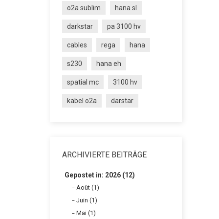
o2a sublim
hana sl
darkstar
pa 3100 hv
cables
rega
hana
s230
hana eh
spatial mc
3100 hv
kabel o2a
darstar
ARCHIVIERTE BEITRÄGE
Gepostet in: 2026 (12)
Août (1)
Juin (1)
Mai (1)