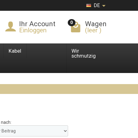
DE
0
Ihr Account
Wagen
Einloggen
(leer )
Kabel
Wir
schmutzig
 nach: