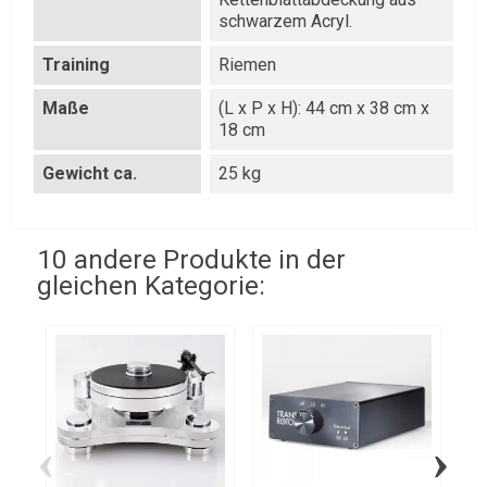
schwarzem Acryl.
Training
Riemen
Maße
(L x P x H): 44 cm x 38 cm x
18 cm
Gewicht ca.
25 kg
10 andere Produkte in der
gleichen Kategorie:
‹
›