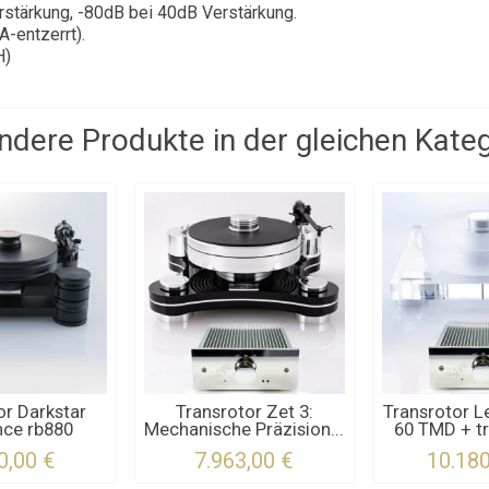
tärkung, -80dB bei 40dB Verstärkung.
-entzerrt).
H)
ndere Produkte in der gleichen Kateg
or Darkstar
Transrotor Zet 3:
Transrotor L
nce rb880
Mechanische Präzision...
60 TMD + tr
0,00 €
7.963,00 €
10.180