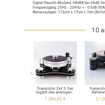
Signal-Rausch-Abstand: 68dBA bei 65dB Vers
Frequenzgang: 20Hz - 25KHz + - 0.5dB (RIAA
Abmessungen: 17,6cm x 17cm x 7cm (BxTx
10 a
‹
Transrotor Zet 3: Der
Transrot
Gigant des analogen...
Référe
7.384,00 €
5.12