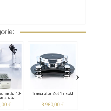
orie:
›
eonardo 40-
Transrotor Zet 1 nackt
Transrotor Z
ansrotor...
High-End-Ik
,00 €
3.980,00 €
4.892,