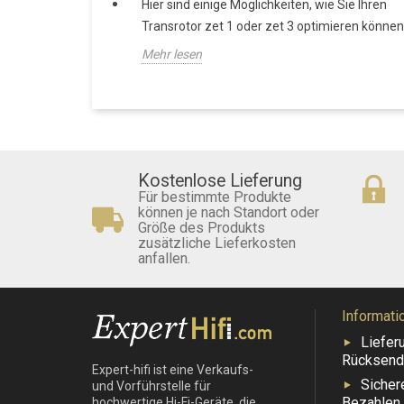
Hier sind einige Möglichkeiten, wie Sie Ihren
Transrotor zet 1 oder zet 3 optimieren können
Mehr lesen
Kostenlose Lieferung
Für bestimmte Produkte
können je nach Standort oder
Größe des Produkts
zusätzliche Lieferkosten
anfallen.
Informati
Liefer
Rücksend
Expert-hifi ist eine Verkaufs-
Sicher
und Vorführstelle für
Bezahlen
hochwertige Hi-Fi-Geräte, die