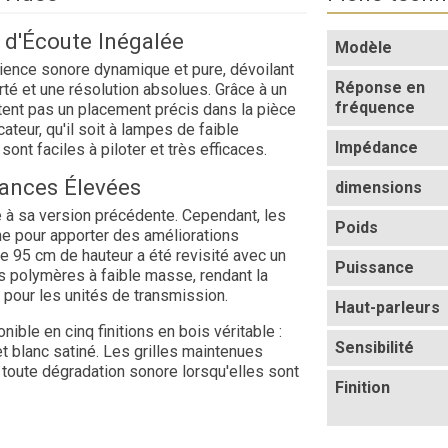
d'Écoute Inégalée
Modèle
ience sonore dynamique et pure, dévoilant
Réponse en
té et une résolution absolues. Grâce à un
fréquence
ent pas un placement précis dans la pièce
ateur, qu'il soit à lampes de faible
Impédance
ont faciles à piloter et très efficaces.
mances Élevées
dimensions
e à sa version précédente. Cependant, les
Poids
he pour apporter des améliorations
de 95 cm de hauteur a été revisité avec un
Puissance
 polymères à faible masse, rendant la
e pour les unités de transmission.
Haut-parleurs
nible en cinq finitions en bois véritable :
Sensibilité
 et blanc satiné. Les grilles maintenues
oute dégradation sonore lorsqu'elles sont
Finition