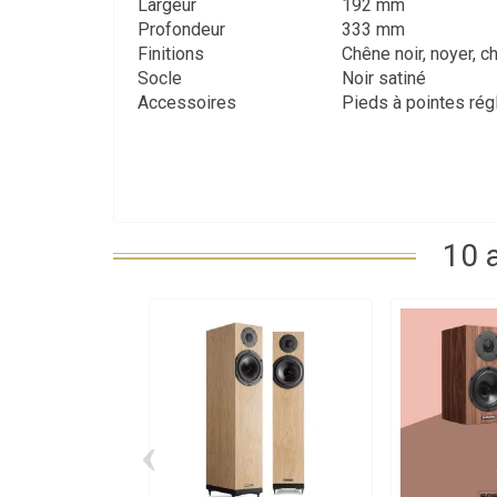
Largeur
192 mm
Profondeur
333 mm
Finitions
Chêne noir, noyer, ch
Socle
Noir satiné
Accessoires
Pieds à pointes régl
10 
‹