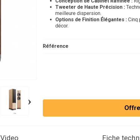
Conception de Cabinet Raffinée :
Rig
Tweeter de Haute Précision :
Techno
meilleure dispersion.
Options de Finition Élégantes :
Cinq 
décor.
Référence
›
Offre
Video
Fiche techn