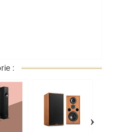
ie :
›