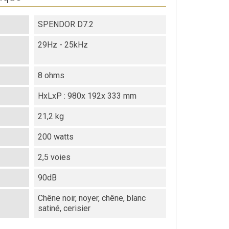
SPENDOR D7.2
29Hz - 25kHz
8 ohms
HxLxP : 980x 192x 333 mm
21,2 kg
200 watts
2,5 voies
90dB
Chêne noir, noyer, chêne, blanc
satiné, cerisier