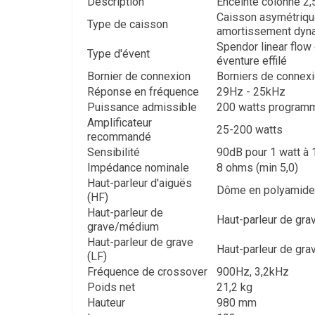
Description
Enceinte colonne 2,
Caisson asymétriqu
Type de caisson
amortissement dyn
Spendor linear flow 
Type d'évent
éventure effilé
Bornier de connexion
Borniers de connexi
Réponse en fréquence
29Hz - 25kHz
Puissance admissible
200 watts programm
Amplificateur
25-200 watts
recommandé
Sensibilité
90dB pour 1 watt à 
Impédance nominale
8 ohms (min 5,0)
Haut-parleur d'aiguës
Dôme en polyamid
(HF)
Haut-parleur de
Haut-parleur de gr
grave/médium
Haut-parleur de grave
Haut-parleur de gr
(LF)
Fréquence de crossover
900Hz, 3,2kHz
Poids net
21,2 kg
Hauteur
980 mm