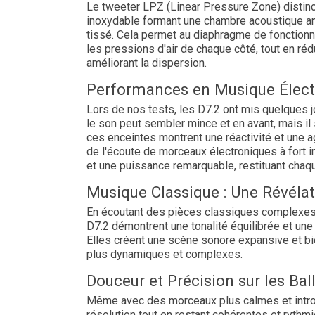
Le tweeter LPZ (Linear Pressure Zone) distinct
inoxydable formant une chambre acoustique a
tissé. Cela permet au diaphragme de fonctionne
les pressions d'air de chaque côté, tout en ré
améliorant la dispersion.
Performances en Musique Élect
Lors de nos tests, les D7.2 ont mis quelques jou
le son peut sembler mince et en avant, mais il
ces enceintes montrent une réactivité et une a
de l'écoute de morceaux électroniques à fort i
et une puissance remarquable, restituant chaqu
Musique Classique : Une Révéla
En écoutant des pièces classiques complexe
D7.2 démontrent une tonalité équilibrée et une 
Elles créent une scène sonore expansive et b
plus dynamiques et complexes.
Douceur et Précision sur les Bal
Même avec des morceaux plus calmes et introsp
résolution tout en restant cohérentes et rythm