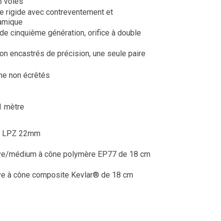
5 voies
e rigide avec contreventement et
amique
de cinquième génération, orifice à double
on encastrés de précision, une seule paire
e non écrêtés
1 mètre
e LPZ 22mm
ave/médium à cône polymère EP77 de 18 cm
ave à cône composite Kevlar® de 18 cm