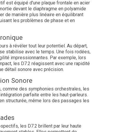
if est équipé d'une plaque frontale en acier
mortie devant le diaphragme en polyamide
r de manière plus linéaire en équilibrant
duisant les problèmes de phase et en
ronique
rs à révéler tout leur potentiel. Au départ,
 se stabilise avec le temps. Une fois rodées,
gilité impressionnantes. Par exemple, lors
mpact, les D7.2 réagissent avec une rapidité
e détail sonore avec précision.
tion Sonore
s, comme des symphonies orchestrales, les
intégration parfaite entre les haut-parleurs.
ien structurée, même lors des passages les
lades
ectifs, les D7.2 brillent par leur haute
iquement stables. Elles permettent de