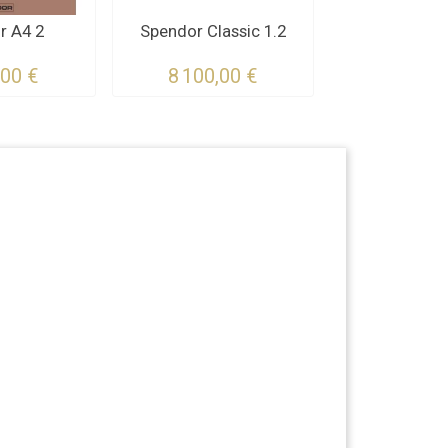
r A4 2
Spendor Classic 1.2
Spendor Cla
,00 €
8 100,00 €
2 250,