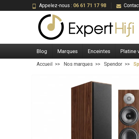
Appelez-nous :
06 61 71 17 98
Contac
Blog
Marques
Enceintes
Platine 
Accueil
Nos marques
Spendor
Sp