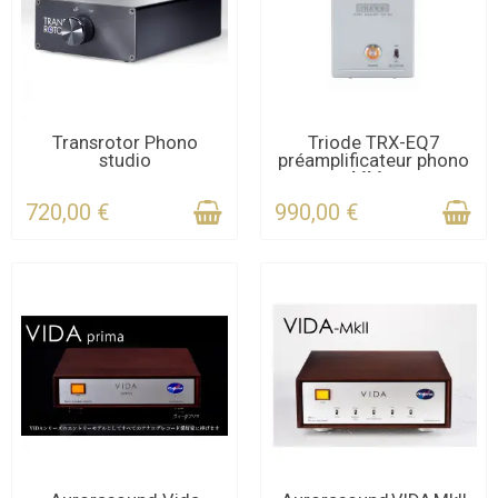
CONTACTEZ-NOUS
DERNIERS ARTICLES EN
Transrotor Phono
Triode TRX-EQ7
studio
préamplificateur phono
POUR LE DÉLAI
STOCK
MM...
720,00 €
990,00 €