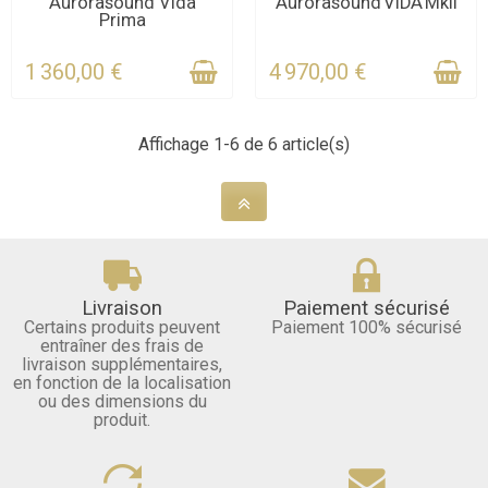
DERNIERS ARTICLES EN
DERNIERS ARTICLES EN
Aurorasound Vida
Aurorasound VIDA MkII
Prima
STOCK
STOCK
1 360,00 €
4 970,00 €
Affichage 1-6 de 6 article(s)
Livraison
Paiement sécurisé
Certains produits peuvent
Paiement 100% sécurisé
entraîner des frais de
livraison supplémentaires,
en fonction de la localisation
ou des dimensions du
produit.