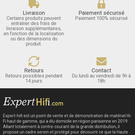
Livraison
Paiement sécurisé
Certains produits peuvent
Paiement 100% sécurisé
entraîner des frais de
livraison supplémentaires,
en fonction de la localisation
ou des dimensions du
produit.
Retours
Contact
Retours possibles pendant
Du lundi au vendredi de 9h à
14 jours
18h
Expert-hifi est un point de vente et de démonstration de matériel Hi-
Fi haut de gamme, qui a élu domicile en région parisienne en 2019.
Allant totalement à contre-courant de la grande distribution, il
propose un cadre serein et protégé pour découvrir ce que la Haute