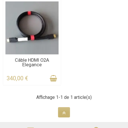
DSD.
CONTACTEZ-NOUS
Câble HDMI O2A
Elegance
POUR LE DÉLAI
340,00 €
Affichage 1-1 de 1 article(s)