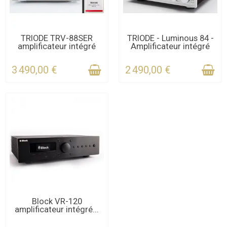
DERNIERS ARTICLES EN
DERNIERS ARTICLES EN
TRIODE TRV-88SER
TRIODE - Luminous 84 -
amplificateur intégré
Amplificateur intégré
STOCK
STOCK
3 490,00 €
2 490,00 €
DERNIERS ARTICLES EN
Block VR-120
amplificateur intégré...
STOCK