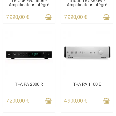
DERNIERS ARTICLES EN
DERNIERS ARTICLES EN
TRIODE Evolution -
Triode TRZ-300W -
Amplificateur intégré
Amplificateur intégré
STOCK
STOCK
7 990,00 €
7 990,00 €
CONTACTEZ-NOUS
CONTACTEZ-NOUS
T+A PA 2000 R
T+A PA 1100 E
POUR LE DÉLAI
POUR LE DÉLAI
7 200,00 €
4 900,00 €