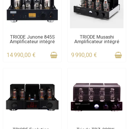
musique jouée.
DERNIERS ARTICLES EN
DERNIERS ARTICLES EN
TRIODE Junone 845S
TRIODE Musashi
Amplificateur intégré
Amplificateur intégré
STOCK
STOCK
14 990,00 €
9 990,00 €