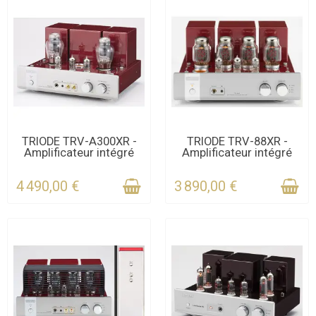
DERNIERS ARTICLES EN
DERNIERS ARTICLES EN
TRIODE TRV-A300XR -
TRIODE TRV-88XR -
Amplificateur intégré
Amplificateur intégré
STOCK
STOCK
4 490,00 €
3 890,00 €