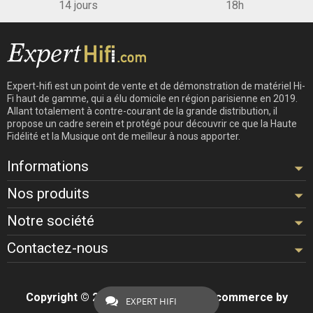
14 jours
18h
Expert-hifi est un point de vente et de démonstration de matériel Hi-
Fi haut de gamme, qui a élu domicile en région parisienne en 2019.
Allant totalement à contre-courant de la grande distribution, il
propose un cadre serein et protégé pour découvrir ce que la Haute
Fidélité et la Musique ont de meilleur à nous apporter.
Informations
Nos produits
Notre société
Contactez-nous
Copyright © 2026 - Design by
Hifi
- Ecommerce by
EXPERT HIFI
ExpertHifi™