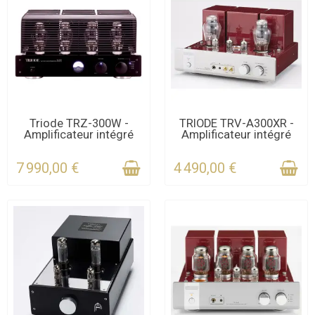
DERNIERS ARTICLES EN
DERNIERS ARTICLES EN
Triode TRZ-300W -
TRIODE TRV-A300XR -
Amplificateur intégré
Amplificateur intégré
STOCK
STOCK
7 990,00 €
4 490,00 €