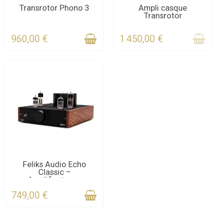
CONTACTEZ-NOUS
CONTACTEZ-NOUS
Transrotor Phono 3
Ampli casque
Transrotor
POUR LE DÉLAI
POUR LE STOCK
960,00 €
1 450,00 €
DERNIERS ARTICLES EN
Feliks Audio Echo
Classic –
STOCK
Amplificateur...
749,00 €