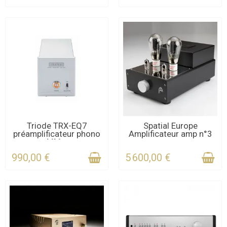
DERNIERS ARTICLES EN
CONTACTEZ-NOUS
Triode TRX-EQ7
Spatial Europe
préamplificateur phono
Amplificateur amp n°3
STOCK
POUR LE DÉLAI
MM...
990,00 €
5 600,00 €