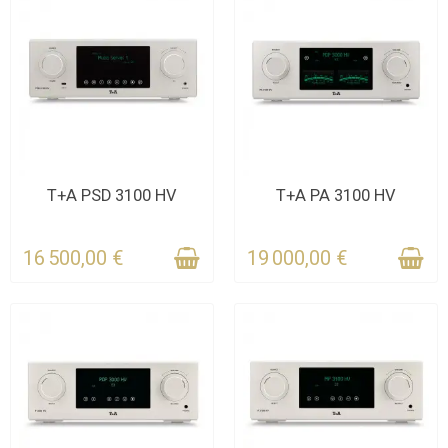
CONTACTEZ-NOUS
DERNIERS ARTICLES EN
T+A PSD 3100 HV
T+A PA 3100 HV
POUR LE DÉLAI
STOCK
16 500,00 €
19 000,00 €