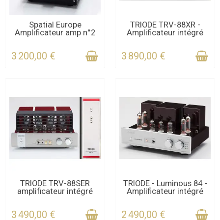
CONTACTEZ-NOUS
DERNIERS ARTICLES EN
Spatial Europe
TRIODE TRV-88XR -
Amplificateur amp n°2
Amplificateur intégré
POUR LE DÉLAI
STOCK
3 200,00 €
3 890,00 €
DERNIERS ARTICLES EN
DERNIERS ARTICLES EN
TRIODE TRV-88SER
TRIODE - Luminous 84 -
amplificateur intégré
Amplificateur intégré
STOCK
STOCK
3 490,00 €
2 490,00 €