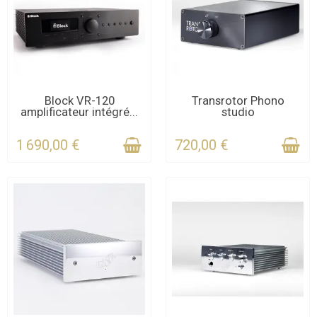
DERNIERS ARTICLES EN
CONTACTEZ-NOUS
Block VR-120
Transrotor Phono
amplificateur intégré...
studio
STOCK
POUR LE DÉLAI
1 690,00 €
720,00 €