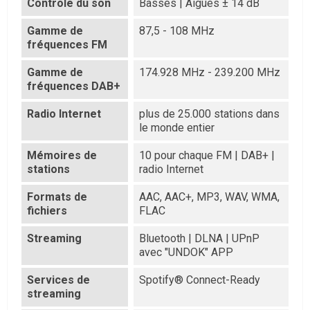
Contrôle du son
Basses | Aiguës ± 14 dB
Gamme de
87,5 - 108 MHz
fréquences FM
Gamme de
174.928 MHz - 239.200 MHz
fréquences DAB+
Radio Internet
plus de 25.000 stations dans
le monde entier
Mémoires de
10 pour chaque FM | DAB+ |
stations
radio Internet
Formats de
AAC, AAC+, MP3, WAV, WMA,
fichiers
FLAC
Streaming
Bluetooth | DLNA | UPnP
avec "UNDOK" APP
Services de
Spotify® Connect-Ready
streaming