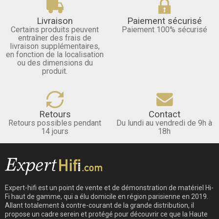
Livraison
Paiement sécurisé
Certains produits peuvent
Paiement 100% sécurisé
entraîner des frais de
livraison supplémentaires,
en fonction de la localisation
ou des dimensions du
produit.
Retours
Contact
Retours possibles pendant
Du lundi au vendredi de 9h à
14 jours
18h
Expert-hifi est un point de vente et de démonstration de matériel Hi-
Fi haut de gamme, qui a élu domicile en région parisienne en 2019.
Allant totalement à contre-courant de la grande distribution, il
propose un cadre serein et protégé pour découvrir ce que la Haute