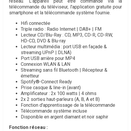
réseau. L'appareil peut être commandé via la
télécommande du téléviseur, l'application gratuite pour
smartphone et la télécommande système fournie.
Hifi connectée
Triple radio : Radio Internet | DAB+ | FM
Lecteur CD/Blu-Ray : CD, MP3, CD-R, CD-RW,
HD-CD, DVD & Blu-ray
Lecteur multimédia : port USB en façade &
streaming UPnP | DLNA)
Port USB arrière pour MP4
Connexion WLAN & LAN
Streaming sans fil Bluetooth | Récepteur &
émetteur
Spotify®-Connect Ready
Prise casque & line-in (avant)
Amplificateur : 2x 100 watts | 4 ohms
2x 2 sorties haut-parleurs (A, B, A et B)
Fonction d'apprentissage de la télécommande
Télécommande système incluse
Disponible en argent diamant et noir saphir
Fonction réseau :