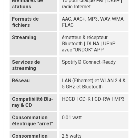
Mémoires de
10 pour chaque FM | DAB+ |
stations
radio Internet
Formats de
AAC, AAC+, MP3, WAV, WMA,
fichiers
FLAC
Streaming
émetteur & récepteur
Bluetooth | DLNA | UPnP
avec "UNDOK" APP
Services de
Spotify® Connect-Ready
streaming
Réseau
LAN (Ethernet) et WLAN 2,4 &
5 GHz et Bluetooth
Compatibilité Blu-
HDCD | CD-R | CD-RW | MP3
ray & CD
Consommation
0,01 watt
électrique "arrêt"
Consommation
2,5 watts