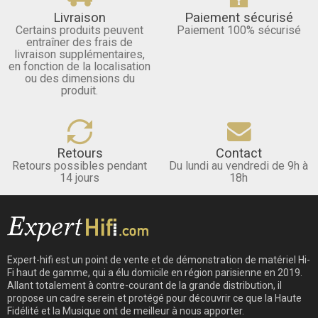
Livraison
Paiement sécurisé
Certains produits peuvent
Paiement 100% sécurisé
entraîner des frais de
livraison supplémentaires,
en fonction de la localisation
ou des dimensions du
produit.
Retours
Contact
Retours possibles pendant
Du lundi au vendredi de 9h à
14 jours
18h
Expert-hifi est un point de vente et de démonstration de matériel Hi-
Fi haut de gamme, qui a élu domicile en région parisienne en 2019.
Allant totalement à contre-courant de la grande distribution, il
propose un cadre serein et protégé pour découvrir ce que la Haute
Fidélité et la Musique ont de meilleur à nous apporter.