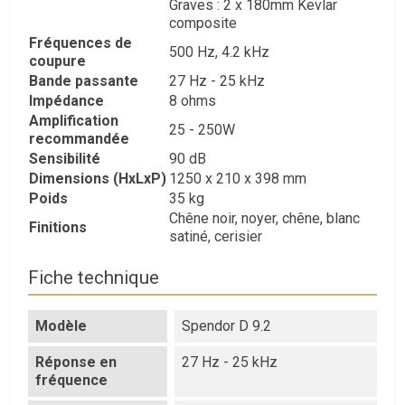
Graves : 2 x 180mm Kevlar
composite
Fréquences de
500 Hz, 4.2 kHz
coupure
Bande passante
27 Hz - 25 kHz
Impédance
8 ohms
Amplification
25 - 250W
recommandée
Sensibilité
90 dB
Dimensions (HxLxP)
1250 x 210 x 398 mm
Poids
35 kg
Chêne noir, noyer, chêne, blanc
Finitions
satiné, cerisier
Fiche technique
Modèle
Spendor D 9.2
Réponse en
27 Hz - 25 kHz
fréquence