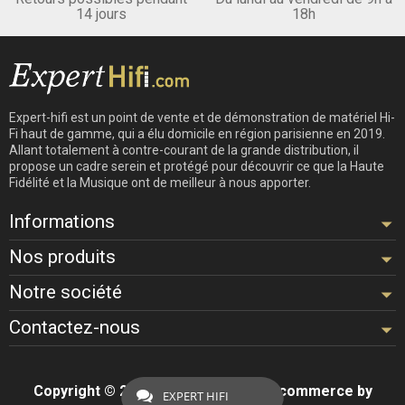
14 jours
18h
Expert-hifi est un point de vente et de démonstration de matériel Hi-
Fi haut de gamme, qui a élu domicile en région parisienne en 2019.
Allant totalement à contre-courant de la grande distribution, il
propose un cadre serein et protégé pour découvrir ce que la Haute
Fidélité et la Musique ont de meilleur à nous apporter.
Informations
Nos produits
Notre société
Contactez-nous
Copyright © 2026 - Design by
Hifi
- Ecommerce by
EXPERT HIFI