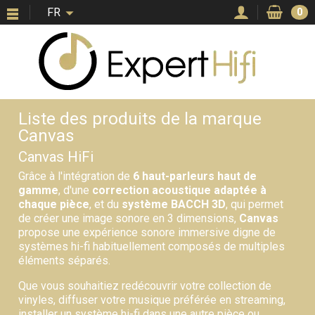
FR
0
Liste des produits de la marque
Canvas
Canvas HiFi
Grâce à l'intégration de
6 haut-parleurs haut de
gamme
, d'une
correction acoustique adaptée à
chaque pièce
, et du
système BACCH 3D
, qui permet
de créer une image sonore en 3 dimensions,
Canvas
propose une expérience sonore immersive digne de
systèmes hi-fi habituellement composés de multiples
éléments séparés.
Que vous souhaitiez redécouvrir votre collection de
vinyles, diffuser votre musique préférée en streaming,
installer un système hi-fi dans une autre pièce ou