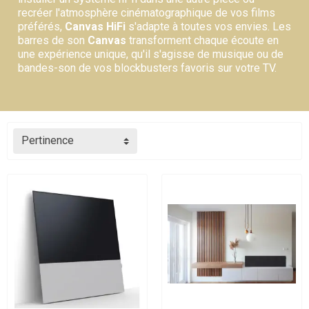
recréer l'atmosphère cinématographique de vos films
préférés,
Canvas HiFi
s'adapte à toutes vos envies. Les
barres de son
Canvas
transforment chaque écoute en
une expérience unique, qu'il s'agisse de musique ou de
bandes-son de vos blockbusters favoris sur votre TV.
Pertinence