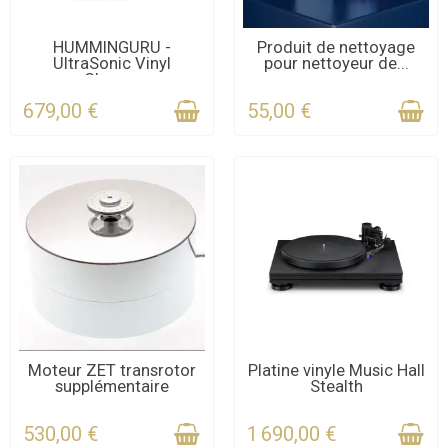
CONTACTEZ-NOUS
DERNIERS ARTICLES EN
HUMMINGURU -
Produit de nettoyage
UltraSonic Vinyl
pour nettoyeur de...
POUR LE DÉLAI
STOCK
Cleaner
679,00 €
55,00 €
CONTACTEZ-NOUS
CONTACTEZ-NOUS
Moteur ZET transrotor
Platine vinyle Music Hall
supplémentaire
Stealth
POUR LE DÉLAI
POUR LE DÉLAI
530,00 €
1 690,00 €