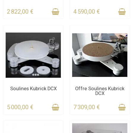
2 822,00 €
4 590,00 €
CONTACTEZ-NOUS
CONTACTEZ-NOUS
Soulines Kubrick DCX
Offre Soulines Kubrick
DCX
POUR LE DÉLAI
POUR LE DÉLAI
5 000,00 €
7 309,00 €