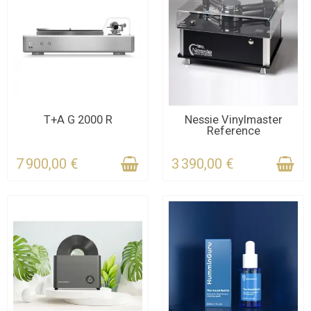
CONTACTEZ-NOUS
CONTACTEZ-NOUS
T+A G 2000 R
Nessie Vinylmaster
Reference
POUR LE DÉLAI
POUR LE DÉLAI
7 900,00 €
3 390,00 €