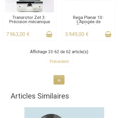
DERNIERS ARTICLES EN
DERNIERS ARTICLES EN
Transrotor Zet 3 :
Rega Planar 10 :
Précision mécanique
L'Apogée de
STOCK
STOCK
et...
l'Ingénierie...
7 963,00 €
5 949,00 €
Affichage 33-62 de 62 article(s)
Précédent
Articles Similaires