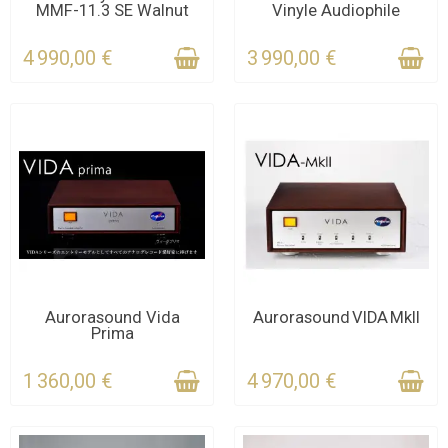
MMF-11.3 SE Walnut
Vinyle Audiophile
POUR LE DÉLAI
STOCK
4 990,00 €
3 990,00 €
DERNIERS ARTICLES EN
DERNIERS ARTICLES EN
Aurorasound Vida
Aurorasound VIDA MkII
Prima
STOCK
STOCK
1 360,00 €
4 970,00 €