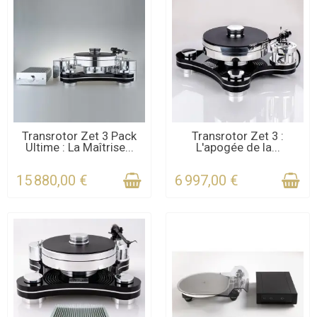
CONTACTEZ-NOUS
CONTACTEZ-NOUS
Transrotor Zet 3 Pack
Transrotor Zet 3 :
Ultime : La Maîtrise...
L'apogée de la...
POUR LE DÉLAI
POUR LE DÉLAI
15 880,00 €
6 997,00 €