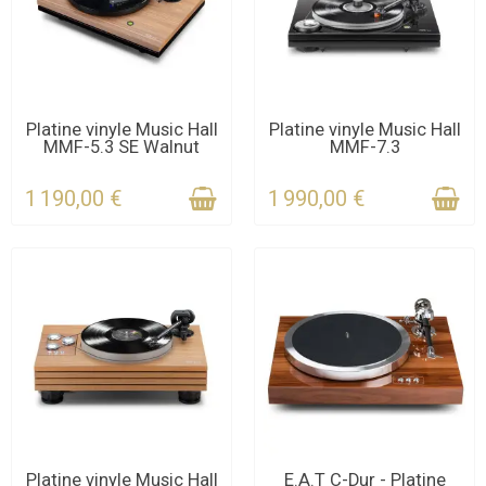
CONTACTEZ-NOUS
CONTACTEZ-NOUS
Platine vinyle Music Hall
Platine vinyle Music Hall
MMF-5.3 SE Walnut
MMF-7.3
POUR LE DÉLAI
POUR LE DÉLAI
1 190,00 €
1 990,00 €
CONTACTEZ-NOUS
DERNIERS ARTICLES EN
Platine vinyle Music Hall
E.A.T C-Dur - Platine