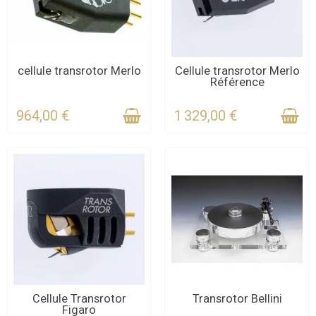
CONTACTEZ-NOUS
CONTACTEZ-NOUS
cellule transrotor Merlo
Cellule transrotor Merlo
Référence
POUR LE DÉLAI
POUR LE DÉLAI
964,00 €
1 329,00 €
CONTACTEZ-NOUS
CONTACTEZ-NOUS
Cellule Transrotor
Transrotor Bellini
Figaro
POUR LE DÉLAI
POUR LE DÉLAI