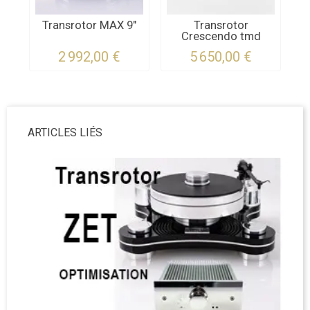
Transrotor MAX 9"
Transrotor
Tr
Crescendo tmd
2 992,00 €
5 650,00 €
ARTICLES LIÉS