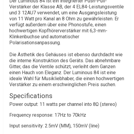
Der Luminous 84 ist ein integrierter Push-Pull-
Verstärker der Klasse AB, der 4 EL84-Leistungsventile
und 3 12AU7 verwendet, um eine Ausgangsleistung
von 11 Watt pro Kanal an 8 Ohm zu gewährleisten. Er
verfügt außerdem über eine Phonostufe, einen
hochwertigen Kopfhörerverstärker mit 6,3-mm-
Klinkenbuchse und automatischer
Polarisationsanpassung.
Die Ästhetik des Gehäuses ist ebenso durchdacht wie
die interne Konstruktion des Geräts. Das abnehmbare
Gitter, das die Ventile schützt, verleiht dem Ganzen
einen Hauch von Eleganz. Der Luminous 84 ist eine
ideale Wahl für Musikliebhaber, die einen hochwertigen
Verstärker zu einem erschwinglichen Preis suchen.
Specifications
Power output: 11 watts per channel into 8Ω (stereo)
Frequency response: 17Hz to 70kHz
Input sensitivity: 2.5mV (MM), 150mV (line)