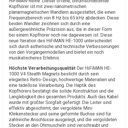
HiFiMAN-Reihe. Dieser offene, ohrumschließende
Kopfhörer ist mit zwei nanometrischen
planarmagnetischen Wandlern ausgestattet, die einen
Frequenzbereich von 8 Hz bis 65 kHz abdecken. Diese
beiden Wandler zeichnen sich durch eine
außergewöhnliche Präzision aus, die in dieser Form
bei einem Kopfhörer noch nie dagewesen ist. Diese
neue Iteration des HiFiMAN HE-1000 unterscheidet
sich durch ästhetische und technische Verbesserungen
von den Vorgängermodellen und bietet ein noch
musikalischeres Erlebnis.
Höchste Verarbeitungsqualität
Der HiFiMAN HE-
1000 V4 Stealth Magnets besticht durch sein
elegantes Retro-Design, hochwertige Materialien und
eine tadellose Verarbeitung. Die Haptik des
Kopfhörers bestätigt die solide Konstruktion und die
Langlebigkeit des gesamten Produkts. Auch das Kabel
wurde mit größter Sorgfalt gefertigt: Die Leiter sind
effektiv abgeschirmt, der vergoldete Mini-
Klinkenstecker und seine geformte Buchse sind für
zahlreiche Anschlüsse ausgelegt, und die vergoldeten
Stecker an den Ohrmuscheln sind verschraubt und