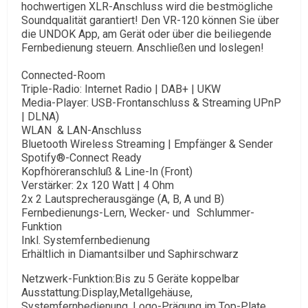
hochwertigen XLR-Anschluss wird die bestmögliche
Soundqualität garantiert! Den VR-120 können Sie über
die UNDOK App, am Gerät oder über die beiliegende
Fernbedienung steuern. Anschließen und loslegen!
Connected-Room
Triple-Radio: Internet Radio | DAB+ | UKW
Media-Player: USB-Frontanschluss & Streaming UPnP
| DLNA)
WLAN & LAN-Anschluss
Bluetooth Wireless Streaming | Empfänger & Sender
Spotify®-Connect Ready
Kopfhöreranschluß & Line-In (Front)
Verstärker: 2x 120 Watt | 4 Ohm
2x 2 Lautsprecherausgänge (A, B, A und B)
Fernbedienungs-Lern, Wecker- und Schlummer-
Funktion
Inkl. Systemfernbedienung
Erhältlich in Diamantsilber und Saphirschwarz
Netzwerk-Funktion:Bis zu 5 Geräte koppelbar
Ausstattung:Display,Metallgehäuse,
Systemfernbedienung, Logo-Prägung im Top-Plate,