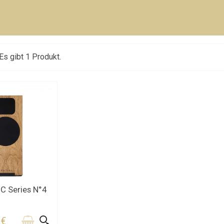
Es gibt 1 Produkt.
EREN SIE UNS
MC Series N°4
 €