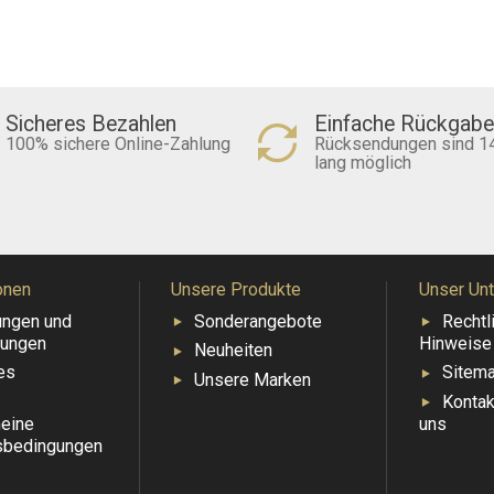
Sicheres Bezahlen
Einfache Rückgabe
100% sichere Online-Zahlung
Rücksendungen sind 1
lang möglich
onen
Unsere Produkte
Unser Un
ungen und
Sonderangebote
Rechtl
ungen
Hinweise
Neuheiten
es
Sitem
Unsere Marken
Kontak
eine
uns
sbedingungen