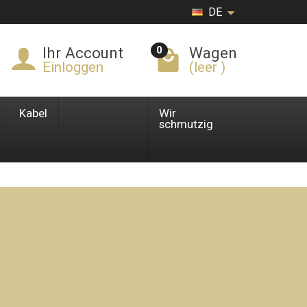
DE
0
Ihr Account
Wagen
Einloggen
(leer )
Kabel
Wir
schmutzig