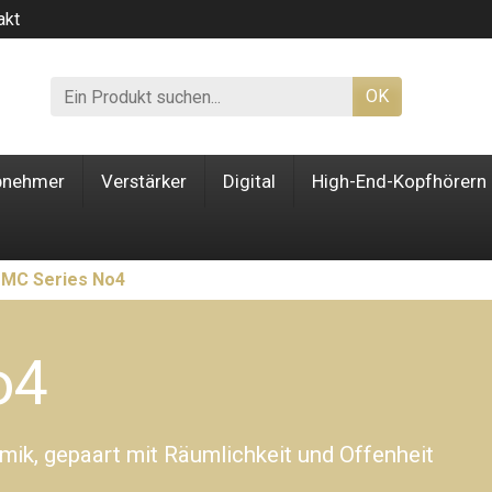
akt
OK
bnehmer
Verstärker
Digital
High-End-Kopfhörern
MC Series No4
o4
ik, gepaart mit Räumlichkeit und Offenheit