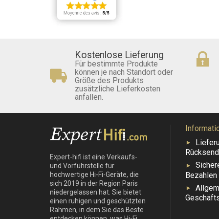
Kostenlose Lieferung
Für bestimmte Produkte
können je nach Standort oder
Größe des Produkts
zusätzliche Lieferkosten
anfallen.
Informati
Liefer
Rücksend
Expert-hifi ist eine Verkaufs-
Sicher
und Vorführstelle für
Bezahlen
hochwertige Hi-Fi-Geräte, die
sich 2019 in der Region Paris
Allgem
niedergelassen hat. Sie bietet
Geschäft
einen ruhigen und geschützten
Rahmen, in dem Sie das Beste
entdecken können, was Hi-Fi