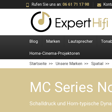
Rufen Sie uns an:
06 61 71 17 98
Kont
Blog
Marken
Lautsprecher
Tona
Home-Cinema-Projektoren
Startseite
Unsere Marken
Spatial
MC Series N
Schalldruck und Horn-typische Dynam