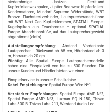
niederohmige Jantzen Ferrit-und
Kupferfolienwaxspulen, Jupiter Beeswax Kupferfolien-
Kondensatoren, Mundorf Supreme Widerstände, WBT
Bronze Flachsteckverbinder, Lautsprecheranschlüsse
mit WBT Next Gen Kupferklemmen, SPATIAL Europe-
Kugelspikes aus Feuerbronze – optional SPATIAL
Europe-Absorbtionsfüße, auf das Lautsprechergewicht
abgestimmt
(>Info)
Aufstellungsempfehlung:
Abstand Vorderkante
Lautsprecher - Rückwand ab 65 cm, Hörabstand ab 3
m, Hörraum ab 20 qm
Wichtig:
Alle Spatial Europe Lautsprechermodelle
haben eine Einspielzeit von bis zu 500 Stunden. Für
unsere Kunden und Händler bieten wir einen
Einspielservice in unserer Schallkabine.
Kabel-Empfehlungen:
Spatial Europe Wire Nº1
Verstärker-Empfehlungen:
Spatial Europe AMP Nº2
,
Spatial Europe AMP Nº3, Luxman SQ N-150,
Thivan
Labs 300 B, Thivan Labs 211, Westend Audio Leo