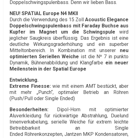
Doppelschwingspulenbass. Denn wir lieben Bass.
NEU! SPATIAL Europe N4 MKII
Durch die Verwendung des 15 Zoll
Acoustic Elegance
Doppelschwingspulenbass mit Faraday
Buchse aus
Kupfer im Magnet um die Schwingspule
wird
jeglicher Saugkreis überflüssig. Das Ergebnis ist eine
deutliche Wirkungsgraderhöhung und ein superber
Mitteltonbereich. In Kombination mit unserer
neu
optimierten
Seriellen Weiche
ist die Nº 7 in punkto
Dynamik, Bühnenabbildung und Klangfarbe
ein neuer
Meilenstein in der Spatial Europe
Entwicklung.
Extreme Finesse:
wie mit einem AMT bestückt, aber
mit mehr „Punch“, optimaler Betrieb an Röhren
(Push/Pull oder Single Ended)
Besonderheiten:
Dipol-Horn mit optimierter
Aluverkleidung für rückwärtige Abstrahlung, Duelund
Innenverkabelung, serielle Weiche für extrem leichte
Betreibbarkeit an Single
Ended Röhrenkonzepten, Jantzen MKP Kondensatoren,