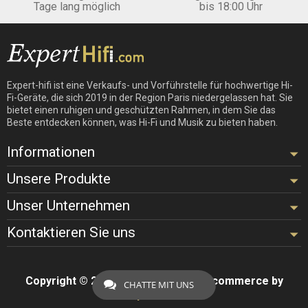
Tage lang möglich
bis 18:00 Uhr
Expert-hifi ist eine Verkaufs- und Vorführstelle für hochwertige Hi-
Fi-Geräte, die sich 2019 in der Region Paris niedergelassen hat. Sie
bietet einen ruhigen und geschützten Rahmen, in dem Sie das
Beste entdecken können, was Hi-Fi und Musik zu bieten haben.
Informationen
Unsere Produkte
Unser Unternehmen
Kontaktieren Sie uns
Copyright © 2026 - Design by
Hifi
- Ecommerce by
CHATTE MIT UNS
ExpertHifi™